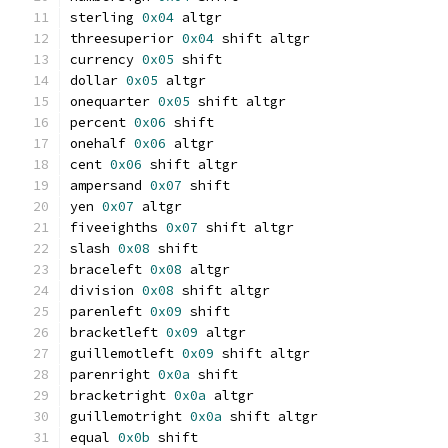
sterling 
0x04
 altgr
threesuperior 
0x04
 shift altgr
currency 
0x05
 shift
dollar 
0x05
 altgr
onequarter 
0x05
 shift altgr
percent 
0x06
 shift
onehalf 
0x06
 altgr
cent 
0x06
 shift altgr
ampersand 
0x07
 shift
yen 
0x07
 altgr
fiveeighths 
0x07
 shift altgr
slash 
0x08
 shift
braceleft 
0x08
 altgr
division 
0x08
 shift altgr
parenleft 
0x09
 shift
bracketleft 
0x09
 altgr
guillemotleft 
0x09
 shift altgr
parenright 
0x0a
 shift
bracketright 
0x0a
 altgr
guillemotright 
0x0a
 shift altgr
equal 
0x0b
 shift