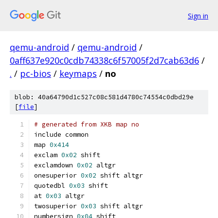
Sign in
qemu-android
/
qemu-android
/
0aff637e920c0cdb74338c6f57005f2d7cab63d6
/
.
/
pc-bios
/
keymaps
/
no
blob: 40a64790d1c527c08c581d4780c74554c0dbd29e
[
file
]
# generated from XKB map no
include common
map 
0x414
exclam 
0x02
 shift
exclamdown 
0x02
 altgr
onesuperior 
0x02
 shift altgr
quotedbl 
0x03
 shift
at 
0x03
 altgr
twosuperior 
0x03
 shift altgr
numbersign 
0x04
 shift