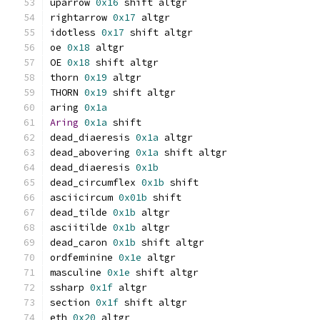
uparrow 
0x16
 shift altgr
rightarrow 
0x17
 altgr
idotless 
0x17
 shift altgr
oe 
0x18
 altgr
OE 
0x18
 shift altgr
thorn 
0x19
 altgr
THORN 
0x19
 shift altgr
aring 
0x1a
Aring
0x1a
 shift
dead_diaeresis 
0x1a
 altgr
dead_abovering 
0x1a
 shift altgr
dead_diaeresis 
0x1b
dead_circumflex 
0x1b
 shift
asciicircum 
0x01b
 shift
dead_tilde 
0x1b
 altgr
asciitilde 
0x1b
 altgr
dead_caron 
0x1b
 shift altgr
ordfeminine 
0x1e
 altgr
masculine 
0x1e
 shift altgr
ssharp 
0x1f
 altgr
section 
0x1f
 shift altgr
eth 
0x20
 altgr