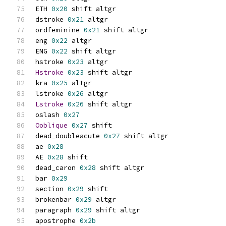
ETH 
0x20
 shift altgr
dstroke 
0x21
 altgr
ordfeminine 
0x21
 shift altgr
eng 
0x22
 altgr
ENG 
0x22
 shift altgr
hstroke 
0x23
 altgr
Hstroke
0x23
 shift altgr
kra 
0x25
 altgr
lstroke 
0x26
 altgr
Lstroke
0x26
 shift altgr
oslash 
0x27
Ooblique
0x27
 shift
dead_doubleacute 
0x27
 shift altgr
ae 
0x28
AE 
0x28
 shift
dead_caron 
0x28
 shift altgr
bar 
0x29
section 
0x29
 shift
brokenbar 
0x29
 altgr
paragraph 
0x29
 shift altgr
apostrophe 
0x2b