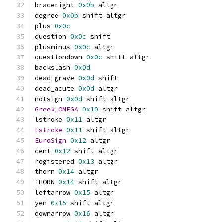
braceright 
0x0b
 altgr
degree 
0x0b
 shift altgr
plus 
0x0c
question 
0x0c
 shift
plusminus 
0x0c
 altgr
questiondown 
0x0c
 shift altgr
backslash 
0x0d
dead_grave 
0x0d
 shift
dead_acute 
0x0d
 altgr
notsign 
0x0d
 shift altgr
Greek_OMEGA
0x10
 shift altgr
lstroke 
0x11
 altgr
Lstroke
0x11
 shift altgr
EuroSign
0x12
 altgr
cent 
0x12
 shift altgr
registered 
0x13
 altgr
thorn 
0x14
 altgr
THORN 
0x14
 shift altgr
leftarrow 
0x15
 altgr
yen 
0x15
 shift altgr
downarrow 
0x16
 altgr