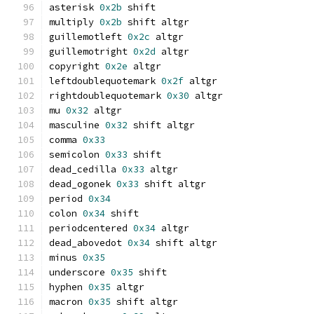
asterisk 
0x2b
 shift
multiply 
0x2b
 shift altgr
guillemotleft 
0x2c
 altgr
guillemotright 
0x2d
 altgr
copyright 
0x2e
 altgr
leftdoublequotemark 
0x2f
 altgr
rightdoublequotemark 
0x30
 altgr
mu 
0x32
 altgr
masculine 
0x32
 shift altgr
comma 
0x33
semicolon 
0x33
 shift
dead_cedilla 
0x33
 altgr
dead_ogonek 
0x33
 shift altgr
period 
0x34
colon 
0x34
 shift
periodcentered 
0x34
 altgr
dead_abovedot 
0x34
 shift altgr
minus 
0x35
underscore 
0x35
 shift
hyphen 
0x35
 altgr
macron 
0x35
 shift altgr